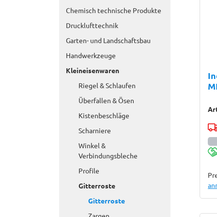
Chemisch technische Produkte
Drucklufttechnik
Garten- und Landschaftsbau
Handwerkzeuge
Kleineisenwaren
In
M
Riegel & Schlaufen
Überfallen & Ösen
Ar
Kistenbeschläge
Scharniere
Winkel &
Verbindungsbleche
Profile
Pre
an
Gitterroste
Gitterroste
Zargen