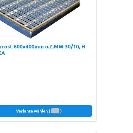
rrost 600x400mm o.Z.MW 30/10, H
EA
Variante wählen (
)