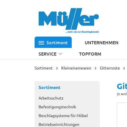
 Hauptinhalt springen
Zur Suche springen
Zur Hauptnavigation springen
Sortiment
UNTERNEHMEN
SERVICE
TOPFORM
Sortiment
Kleineisenwaren
Gitterroste
Gi
Sortiment
(5 Art
Arbeitsschutz
Befestigungstechnik
Beschlagsysteme für Möbel
Betriebseinrichtungen