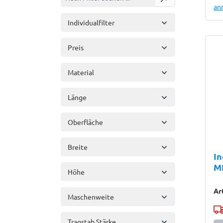
an
Individualfilter
Preis
Material
Länge
Oberfläche
Breite
In
M
Höhe
Ar
Maschenweite
Tragstab Stärke