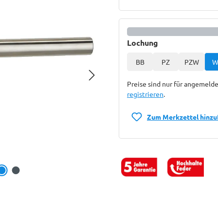
auswählen
Lochung
BB
PZ
PZW
W
Preise sind nur für angemelde
registrieren
.
Zum Merkzettel hinzu