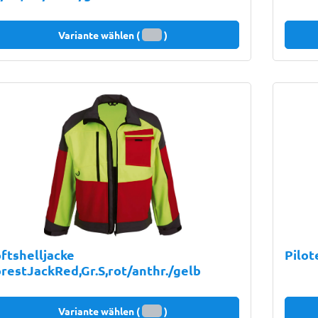
Variante wählen (
)
ftshelljacke
Pilot
restJackRed,Gr.S,rot/anthr./gelb
Variante wählen (
)