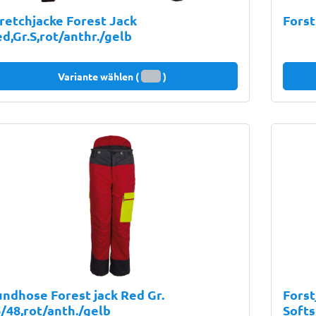
retchjacke Forest Jack
Forst
d,Gr.S,rot/anthr./gelb
Variante wählen (
)
ndhose Forest jack Red Gr.
Forst
/48,rot/anth./gelb
Softs