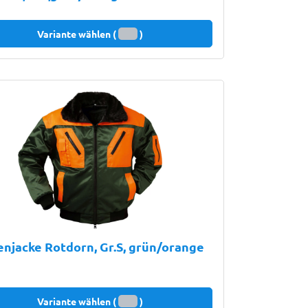
Variante wählen (
)
enjacke Rotdorn, Gr.S, grün/orange
Variante wählen (
)