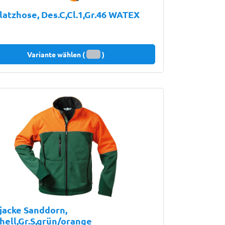
latzhose, Des.C,Cl.1,Gr.46 WATEX
Variante wählen (
)
jacke Sanddorn,
hell,Gr.S,grün/orange