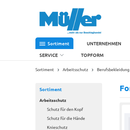
 Hauptinhalt springen
Zur Suche springen
Zur Hauptnavigation springen
Sortiment
UNTERNEHMEN
SERVICE
TOPFORM
Sortiment
Arbeitsschutz
Berufsbekleidung
Fo
Sortiment
Arbeitsschutz
Schutz für den Kopf
Schutz für die Hände
Knieschutz