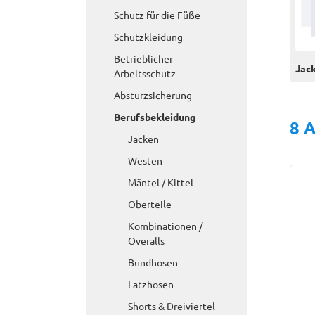
Schutz für die Füße
Schutzkleidung
Betrieblicher
Jac
Arbeitsschutz
Absturzsicherung
Berufsbekleidung
8 A
Jacken
Westen
Mäntel / Kittel
Oberteile
Kombinationen /
Overalls
Bundhosen
Latzhosen
Shorts & Dreiviertel