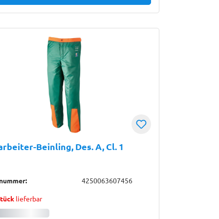
rbeiter-Beinling, Des. A, Cl. 1
lnummer:
4250063607456
Stück
lieferbar