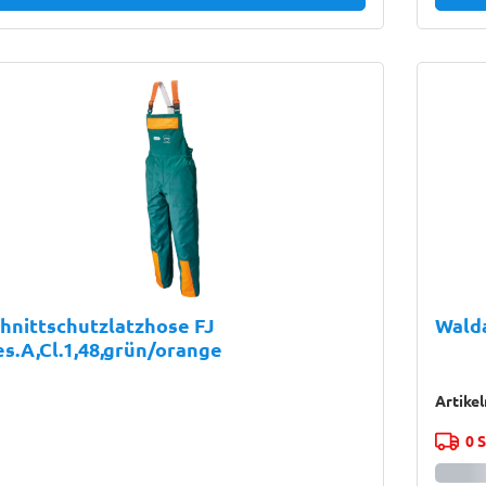
hnittschutzlatzhose FJ
Walda
s.A,Cl.1,48,grün/orange
Artike
0 