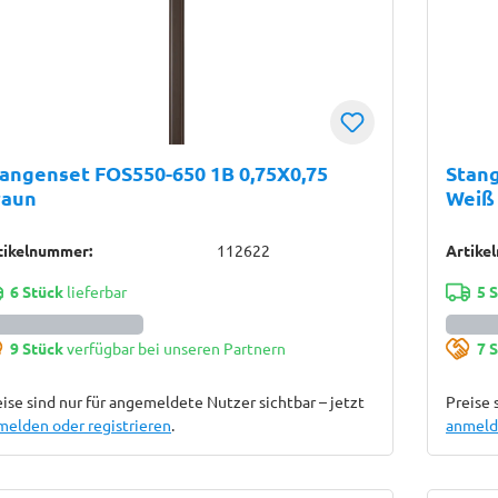
angenset FOS550-650 1B 0,75X0,75
Stang
raun
Weiß
tikelnummer:
112622
Artike
6 Stück
lieferbar
5 
9 Stück
verfügbar bei unseren Partnern
7 
ise sind nur für angemeldete Nutzer sichtbar – jetzt
Preise 
melden oder registrieren
.
anmelde