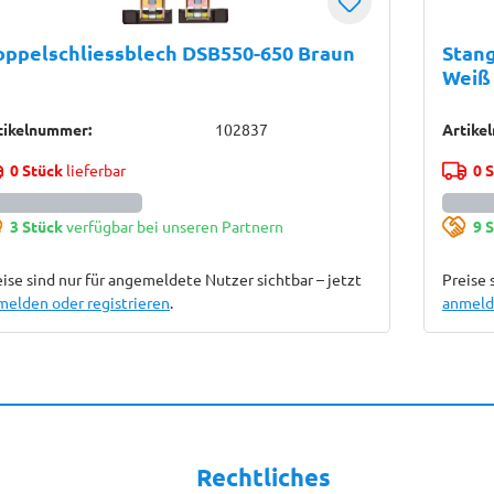
ppelschliessblech DSB550-650 Braun
Stang
Weiß
tikelnummer:
102837
Artike
0 Stück
lieferbar
0 
3 Stück
verfügbar bei unseren Partnern
9 
ise sind nur für angemeldete Nutzer sichtbar – jetzt
Preise 
melden oder registrieren
.
anmelde
Rechtliches