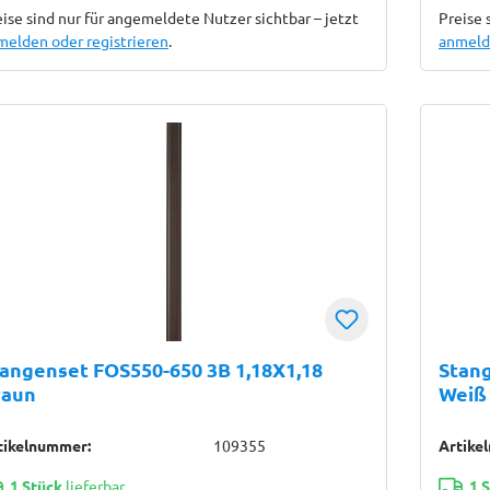
ise sind nur für angemeldete Nutzer sichtbar – jetzt
Preise 
melden oder registrieren
.
anmelde
angenset FOS550-650 3B 1,18X1,18
Stang
raun
Weiß
tikelnummer:
109355
Artike
1 Stück
lieferbar
1 