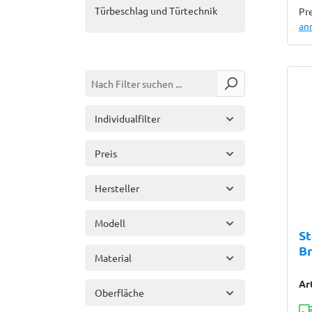
Türbeschlag und Türtechnik
Pre
an
Individualfilter
Preis
Hersteller
Modell
St
B
Material
Ar
Oberfläche