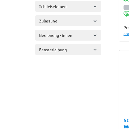
Schließelement
Zulassung
Pre
an
Bedienung - innen
Fensterlaibung
St
W