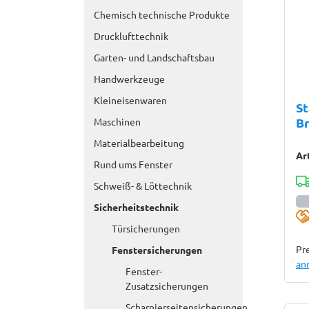
Chemisch technische Produkte
Drucklufttechnik
Garten- und Landschaftsbau
Handwerkzeuge
Kleineisenwaren
St
B
Maschinen
Materialbearbeitung
Ar
Rund ums Fenster
Schweiß- & Löttechnik
Sicherheitstechnik
Türsicherungen
Pre
Fenstersicherungen
an
Fenster-
Zusatzsicherungen
Scharnierseitensicherungen