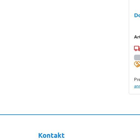
Do
Ar
Pre
an
Kontakt