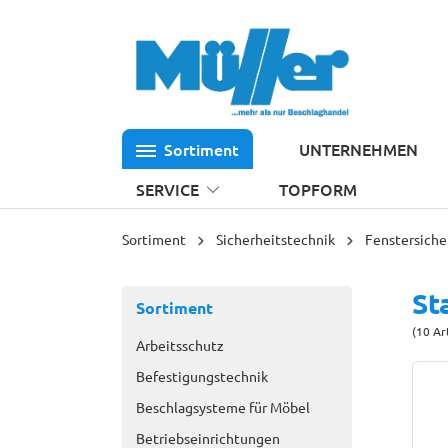
 Hauptinhalt springen
Zur Suche springen
Zur Hauptnavigation springen
Sortiment
UNTERNEHMEN
SERVICE
TOPFORM
Sortiment
Sicherheitstechnik
Fenstersich
St
Sortiment
(10 Ar
Arbeitsschutz
Befestigungstechnik
Beschlagsysteme für Möbel
Betriebseinrichtungen