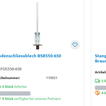
odenschliessblech BSB550-650
Stang
Brau
 FOS550-650
Artike
tikelnummer:
110921
2 
3 Stück
lieferbar
4 
9 Stück
verfügbar bei unseren Partnern