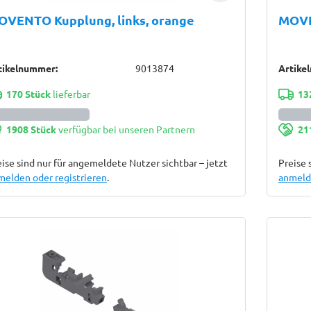
OVENTO Kupplung, links, orange
MOVE
tikelnummer:
9013874
Artike
170 Stück
lieferbar
13
1908 Stück
verfügbar bei unseren Partnern
21
ise sind nur für angemeldete Nutzer sichtbar – jetzt
Preise 
melden oder registrieren
.
anmelde