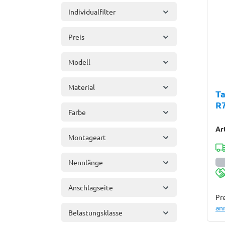
Individualfilter
Preis
Modell
Material
Ta
R
Farbe
Ar
Montageart
Nennlänge
Anschlagseite
Pre
an
Belastungsklasse