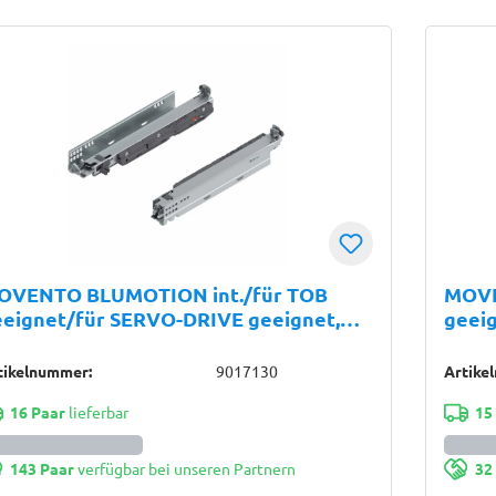
OVENTO BLUMOTION int./für TOB
MOVE
eeignet/für SERVO-DRIVE geeignet,
geei
llauszug, Führung, 40 kg, NL=350 mm,
Volla
r Kupplung, links/rechts, verzinkt
für K
tikelnummer:
9017130
Artike
16 Paar
lieferbar
15
143 Paar
verfügbar bei unseren Partnern
32