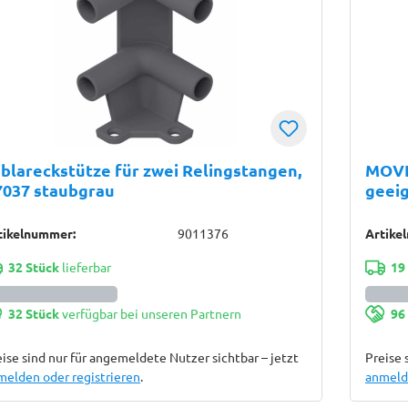
blareckstütze für zwei Relingstangen,
MOVE
7037 staubgrau
geei
Volla
für K
tikelnummer:
9011376
Artike
32 Stück
lieferbar
19
32 Stück
verfügbar bei unseren Partnern
96
ise sind nur für angemeldete Nutzer sichtbar – jetzt
Preise 
melden oder registrieren
.
anmelde