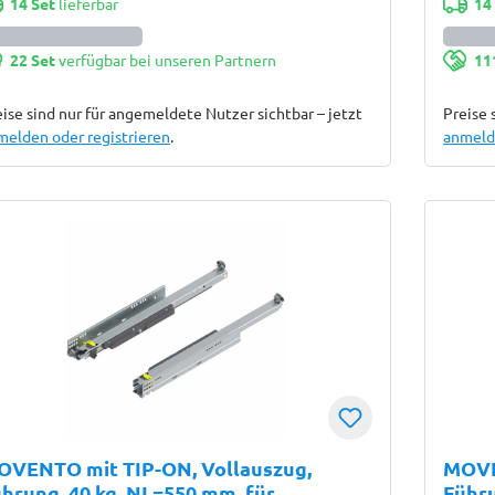
14 Set
lieferbar
14
22 Set
verfügbar bei unseren Partnern
11
ise sind nur für angemeldete Nutzer sichtbar – jetzt
Preise 
melden oder registrieren
.
anmelde
OVENTO mit TIP-ON, Vollauszug,
MOVE
hrung, 40 kg, NL=550 mm, für
Führu