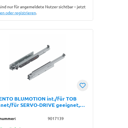
sind nur für angemeldete Nutzer sichtbar – jetzt
n oder registrieren
.
NTO BLUMOTION int./für TOB
gnet/für SERVO-DRIVE geeignet,
uszug, Führung, 40 kg, NL=500 mm,
upplung, links/rechts, verzinkt
lnummer:
9017139