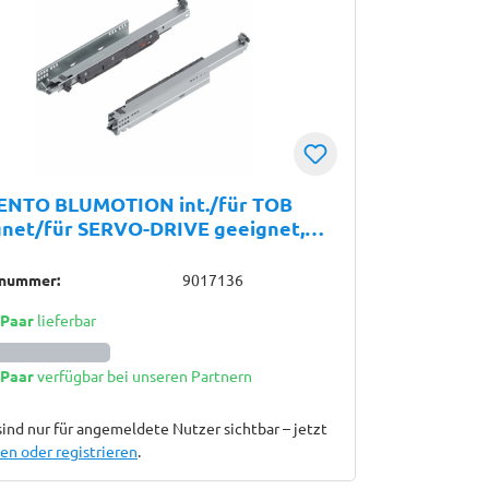
NTO BLUMOTION int./für TOB
gnet/für SERVO-DRIVE geeignet,
uszug, Führung, 40 kg, NL=450 mm,
upplung, links/rechts, verzinkt
lnummer:
9017136
 Paar
lieferbar
 Paar
verfügbar bei unseren Partnern
sind nur für angemeldete Nutzer sichtbar – jetzt
n oder registrieren
.