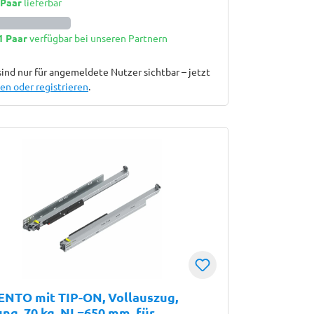
 Paar
lieferbar
1 Paar
verfügbar bei unseren Partnern
sind nur für angemeldete Nutzer sichtbar – jetzt
n oder registrieren
.
NTO mit TIP-ON, Vollauszug,
ng, 70 kg, NL=650 mm, für