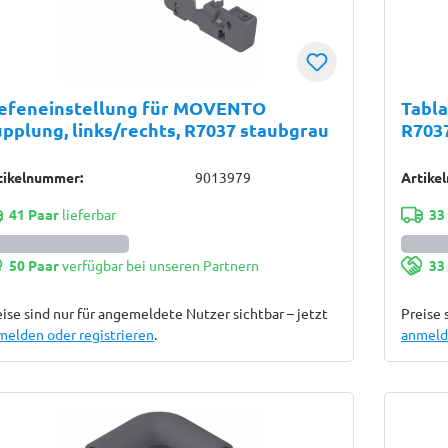
iefeneinstellung für MOVENTO
Tabla
pplung, links/rechts, R7037 staubgrau
R703
tikelnummer:
9013979
Artike
41 Paar
lieferbar
33
50 Paar
verfügbar bei unseren Partnern
33
ise sind nur für angemeldete Nutzer sichtbar – jetzt
Preise 
melden oder registrieren
.
anmelde