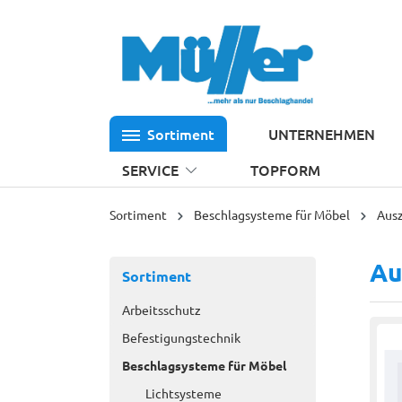
 Hauptinhalt springen
Zur Suche springen
Zur Hauptnavigation springen
Sortiment
UNTERNEHMEN
SERVICE
TOPFORM
Sortiment
Beschlagsysteme für Möbel
Aus
Au
Sortiment
Arbeitsschutz
Befestigungstechnik
Beschlagsysteme für Möbel
Lichtsysteme