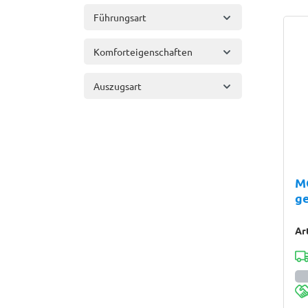
Führungsart
Komforteigenschaften
Auszugsart
M
g
Vo
fü
Ar