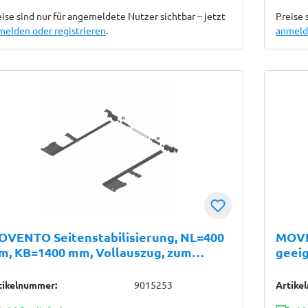
ise sind nur für angemeldete Nutzer sichtbar – jetzt
Preise 
melden oder registrieren
.
anmelde
OVENTO Seitenstabilisierung, NL=400
MOVE
m, KB=1400 mm, Vollauszug, zum
geei
längen, R7037 staubgrau
Volla
für K
tikelnummer:
9015253
Artike