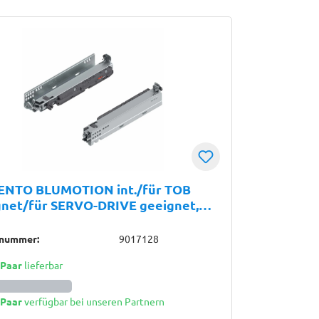
NTO BLUMOTION int./für TOB
gnet/für SERVO-DRIVE geeignet,
uszug, Führung, 40 kg, NL=300 mm,
upplung, links/rechts, verzinkt
lnummer:
9017128
 Paar
lieferbar
 Paar
verfügbar bei unseren Partnern