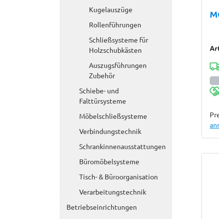
Kugelauszüge
M
Rollenführungen
Schließsysteme für
Ar
Holzschubkästen
Auszugsführungen
Zubehör
Schiebe- und
Falttürsysteme
Pre
Möbelschließsysteme
an
Verbindungstechnik
Schrankinnenausstattungen
Büromöbelsysteme
Tisch- & Büroorganisation
Verarbeitungstechnik
Betriebseinrichtungen