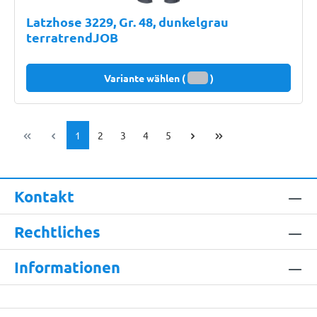
Latzhose 3229, Gr. 48, dunkelgrau
terratrendJOB
Variante wählen (
)
Seite
Seite
Seite
Seite
Seite
1
2
3
4
5
Kontakt
Rechtliches
Informationen