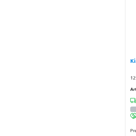
K
12
Ar
Pre