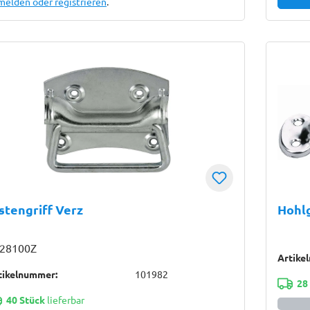
melden oder registrieren
.
stengriff Verz
Hohlg
28100Z
Artike
tikelnummer:
101982
28
40 Stück
lieferbar