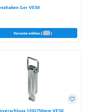
esshaken Ger VE50
Variante wählen (
)
enverschluss 1202/50mm VE50