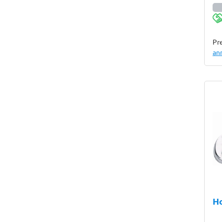
Pre
an
Ho