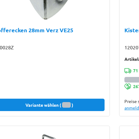
offerecken 28mm Verz VE25
Kist
0028Z
12020
Artike
71
26
Preise 
Variante wählen (
)
anmelde