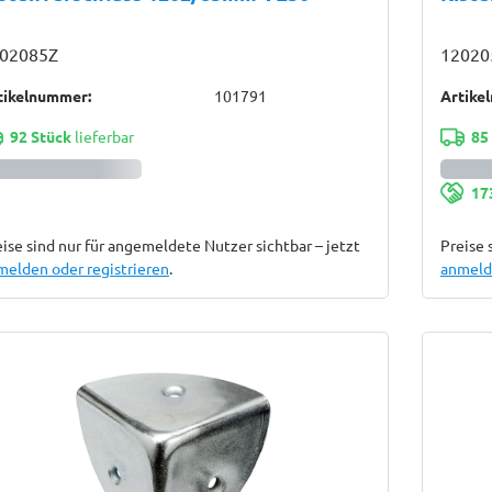
02085Z
12020
tikelnummer:
101791
Artike
92 Stück
lieferbar
85
17
ise sind nur für angemeldete Nutzer sichtbar – jetzt
Preise 
melden oder registrieren
.
anmelde