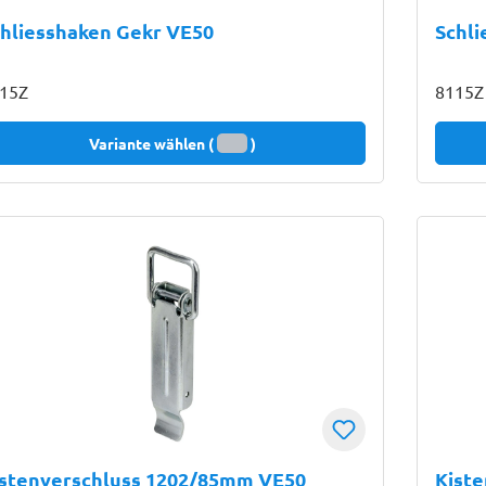
hliesshaken Gekr VE50
Schli
15Z
8115Z
Variante wählen (
)
istenverschluss 1202/85mm VE50
Kist