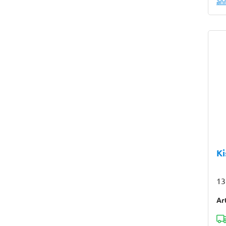
an
Ki
13
Ar