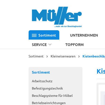
 Hauptinhalt springen
Zur Suche springen
Zur Hauptnavigation springen
Sortiment
UNTERNEHMEN
SERVICE
TOPFORM
Sortiment
Kleineisenwaren
Kistenbeschlä
Ki
Sortiment
Arbeitsschutz
Befestigungstechnik
Beschlagsysteme für Möbel
Betriebseinrichtungen