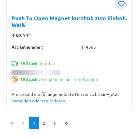
Push To Open Magnet kurzhub zum Einboh.
Weiß
9089592
Artikelnummer:
114565
19 Stück
lieferbar
19 Stück
verfügbar bei unseren Partnern
Preise sind nur für angemeldete Nutzer sichtbar – jetzt
anmelden oder registrieren
.
Seite
Seite
1
2