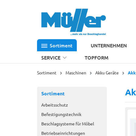
 Hauptinhalt springen
Zur Suche springen
Zur Hauptnavigation springen
Sortiment
UNTERNEHMEN
SERVICE
TOPFORM
Sortiment
Maschinen
Akku Geräte
Akk
Ak
Sortiment
Arbeitsschutz
Befestigungstechnik
Beschlagsysteme für Möbel
Betriebseinrichtungen