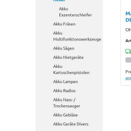
Akku
M
Exzenterschleifer
D
Akku Fräsen
OH
Akku
Multifunktionswerkzeuge
Ar
Akku Sägen
Akku Nietgeräte
Akku
Pre
Kartuschenpistolen
an
Akku Lampen
Akku Radios
Akku Nass- /
Trockensauger
Akku Gebläse
Akku Geräte Divers