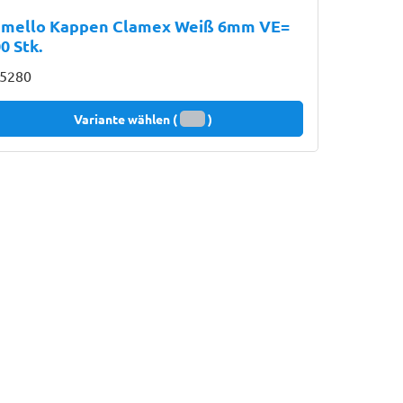
amello Kappen Clamex Weiß 6mm VE=
0 Stk.
5280
Variante wählen (
)