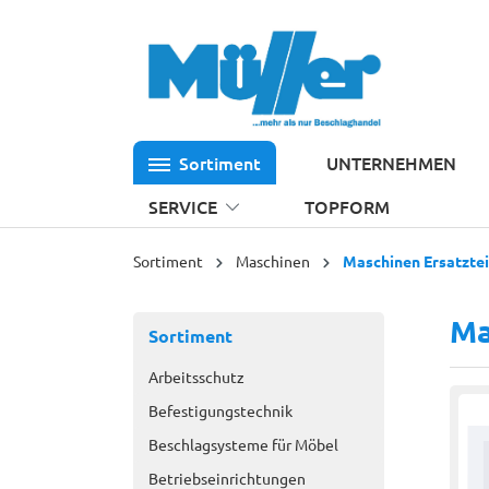
 Hauptinhalt springen
Zur Suche springen
Zur Hauptnavigation springen
Sortiment
UNTERNEHMEN
SERVICE
TOPFORM
Sortiment
Maschinen
Maschinen Ersatztei
Ma
Sortiment
Arbeitsschutz
Befestigungstechnik
Beschlagsysteme für Möbel
Betriebseinrichtungen