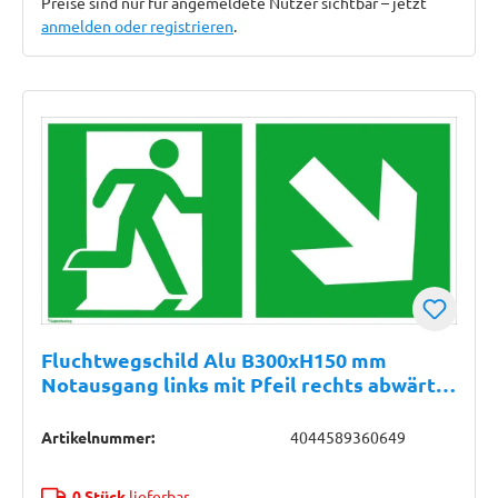
Preise sind nur für angemeldete Nutzer sichtbar – jetzt
anmelden oder registrieren
.
Fluchtwegschild Alu B300xH150 mm
Notausgang links mit Pfeil rechts abwärts
langnachleuchtend
Artikelnummer:
4044589360649
0 Stück
lieferbar