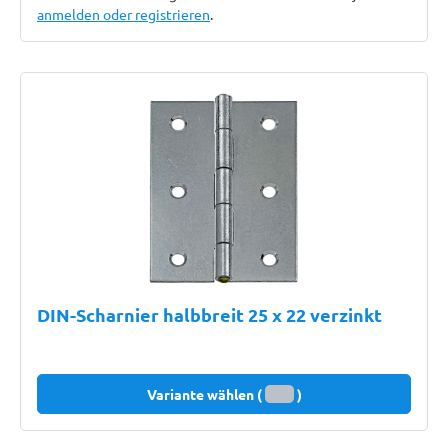
anmelden oder registrieren
.
DIN-Scharnier halbbreit 25 x 22 verzinkt
Variante wählen (
)