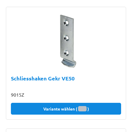
Schliesshaken Gekr VE50
9015Z
Variante wählen (
)