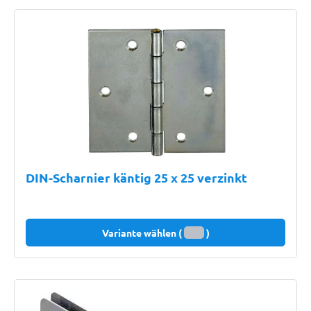
DIN-Scharnier käntig 25 x 25 verzinkt
Variante wählen (
)