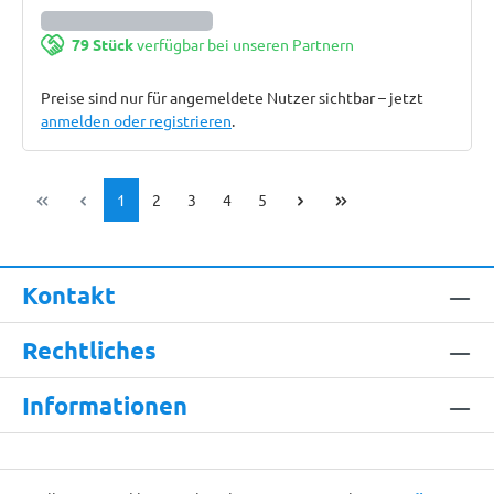
79 Stück
verfügbar bei unseren Partnern
Preise sind nur für angemeldete Nutzer sichtbar – jetzt
anmelden oder registrieren
.
Seite
Seite
Seite
Seite
Seite
1
2
3
4
5
Kontakt
Rechtliches
Informationen