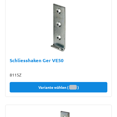
Schliesshaken Ger VE50
8115Z
Variante wählen (
)