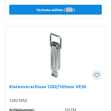
Variante wählen (
)
Kistenverschluss 1202/105mm VE50
1202105Z
Artikelnummer:
101792