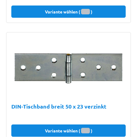
Variante wählen (
)
DIN-Tischband breit 50 x 23 verzinkt
Variante wählen (
)