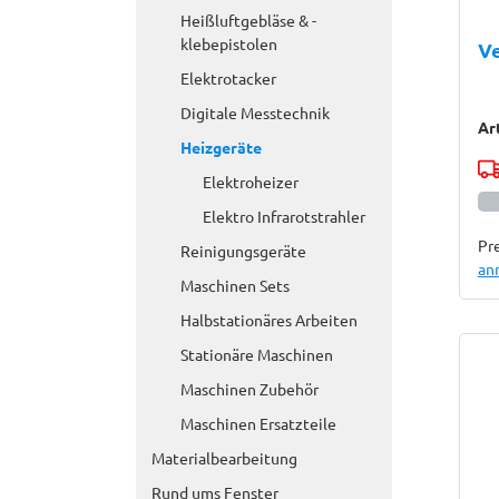
Heißluftgebläse & -
klebepistolen
Ve
Elektrotacker
Digitale Messtechnik
Ar
Heizgeräte
Elektroheizer
Elektro Infrarotstrahler
Pre
Reinigungsgeräte
an
Maschinen Sets
Halbstationäres Arbeiten
Stationäre Maschinen
Maschinen Zubehör
Maschinen Ersatzteile
Materialbearbeitung
Rund ums Fenster