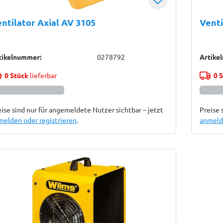
ntilator Axial AV 3105
Venti
tikelnummer:
0278792
Artike
0 Stück
lieferbar
0 
ise sind nur für angemeldete Nutzer sichtbar – jetzt
Preise 
melden oder registrieren
.
anmelde