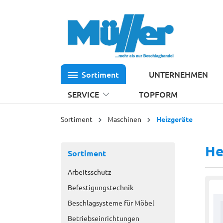
 Hauptinhalt springen
Zur Suche springen
Zur Hauptnavigation springen
Sortiment
UNTERNEHMEN
SERVICE
TOPFORM
Sortiment
Maschinen
Heizgeräte
He
Sortiment
Arbeitsschutz
Befestigungstechnik
Beschlagsysteme für Möbel
Betriebseinrichtungen