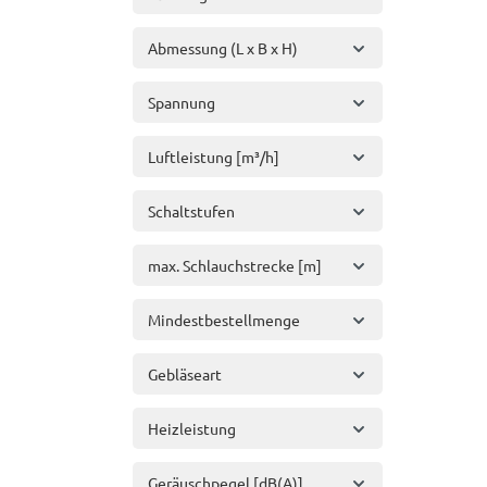
Abmessung (L x B x H)
Spannung
Luftleistung [m³/h]
Schaltstufen
max. Schlauchstrecke [m]
Mindestbestellmenge
Gebläseart
Heizleistung
Geräuschpegel [dB(A)]