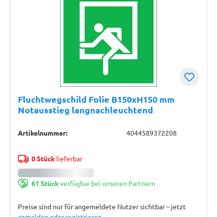
Fluchtwegschild Folie B150xH150 mm
Notausstieg langnachleuchtend
Artikelnummer:
4044589372208
0 Stück
lieferbar
61 Stück
verfügbar bei unseren Partnern
Preise sind nur für angemeldete Nutzer sichtbar – jetzt
anmelden oder registrieren
.