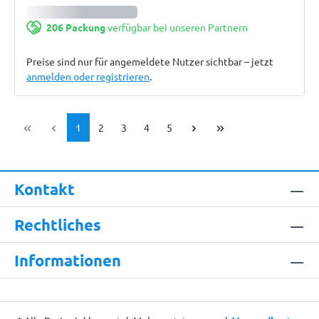
206 Packung
verfügbar bei unseren Partnern
Preise sind nur für angemeldete Nutzer sichtbar – jetzt
anmelden oder registrieren
.
Seite
Seite
Seite
Seite
Seite
1
2
3
4
5
Kontakt
Rechtliches
Informationen