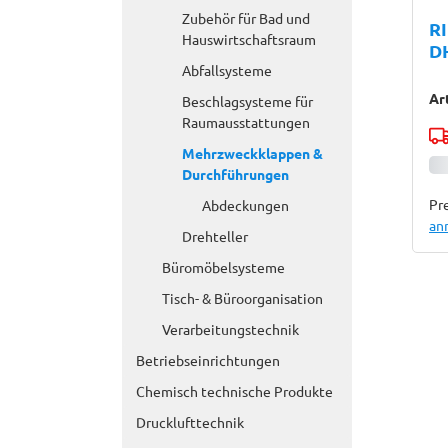
Zubehör für Bad und
R
Hauswirtschaftsraum
D
Abfallsysteme
Ar
Beschlagsysteme für
Raumausstattungen
Mehrzweckklappen &
Durchführungen
Pre
Abdeckungen
an
Drehteller
Büromöbelsysteme
Tisch- & Büroorganisation
Verarbeitungstechnik
Betriebseinrichtungen
Chemisch technische Produkte
Drucklufttechnik