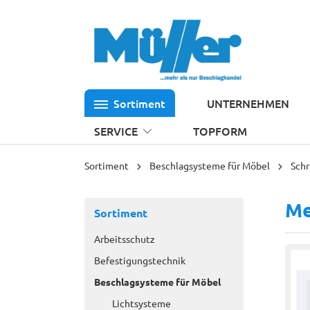
 Hauptinhalt springen
Zur Suche springen
Zur Hauptnavigation springen
Sortiment
UNTERNEHMEN
SERVICE
TOPFORM
Sortiment
Beschlagsysteme für Möbel
Sch
Me
Sortiment
Arbeitsschutz
Befestigungstechnik
Beschlagsysteme für Möbel
Lichtsysteme