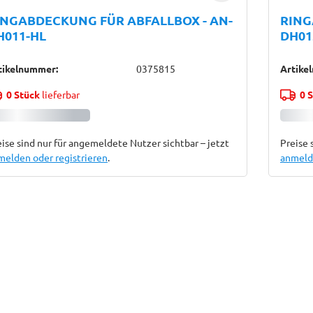
INGABDECKUNG FÜR ABFALLBOX - AN-
RING
H011-HL
DH01
tikelnummer:
0375815
Artike
0 Stück
lieferbar
0 
ise sind nur für angemeldete Nutzer sichtbar – jetzt
Preise 
melden oder registrieren
.
anmelde