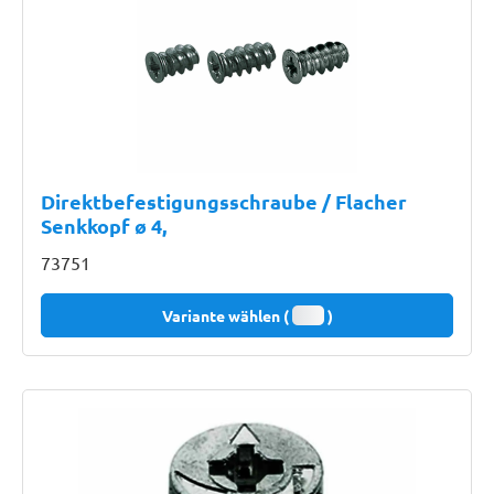
Direktbefestigungsschraube / Flacher
Senkkopf ø 4,
73751
Variante wählen (
)