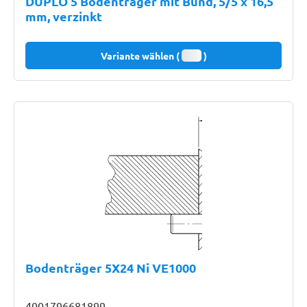
DUPLO 5 Bodenträger mit Bund, 5/5 x 16,5
mm, verzinkt
Variante wählen (
)
Bodenträger 5X24 Ni VE1000
4001796681899