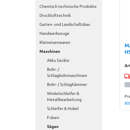
Chemisch technische Produkte
Drucklufttechnik
Garten- und Landschaftsbau
Handwerkzeuge
Kleineisenwaren
M
H
Maschinen
Akku Geräte
Ar
Bohr- /
Schlagbohrmaschinen
Bohr- / Schlaghämmer
Winkelschleifer &
Pre
Metallbearbeitung
an
Schleifer & Hobel
Fräsen
Sägen