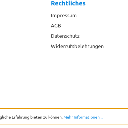
Rechtliches
Impressum
AGB
Datenschutz
Widerrufsbelehrungen
liche Erfahrung bieten zu können.
Mehr Informationen ...
. Mehrwertsteuer zzgl.
Versandkosten
und ggf. Nachnahmegebühren, wen