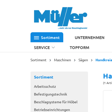
 Hauptinhalt springen
Zur Suche springen
Zur Hauptnavigation springen
Sortiment
UNTERNEHMEN
SERVICE
TOPFORM
Sortiment
Maschinen
Sägen
Handkrei
Ha
Sortiment
(1 Art
Arbeitsschutz
Befestigungstechnik
Beschlagsysteme für Möbel
Betriebseinrichtungen