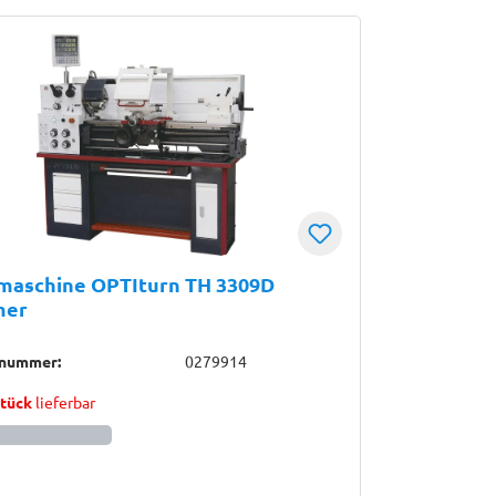
maschine OPTIturn TH 3309D
mer
lnummer:
0279914
Stück
lieferbar