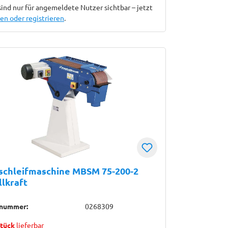
sind nur für angemeldete Nutzer sichtbar – jetzt
n oder registrieren
.
schleifmaschine MBSM 75-200-2
lkraft
lnummer:
0268309
Stück
lieferbar