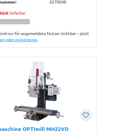
lnummer:
0270048
Stück
lieferbar
sind nur für angemeldete Nutzer sichtbar – jetzt
n oder registrieren
.
maschine OPTImill MH22VD