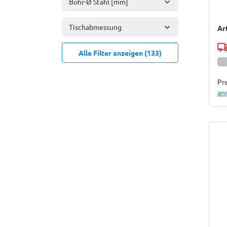
Bohr-Ø Stahl [mm]
Tischabmessung
Ar
Alle Filter anzeigen (133)
Pre
an