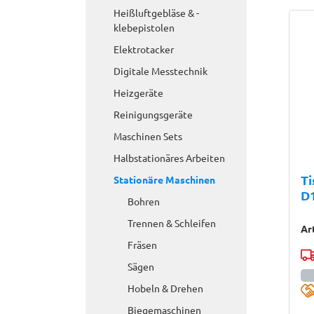
Heißluftgebläse & -
klebepistolen
Elektrotacker
Digitale Messtechnik
Heizgeräte
Reinigungsgeräte
Maschinen Sets
Halbstationäres Arbeiten
Ti
Stationäre Maschinen
D
Bohren
Trennen & Schleifen
Ar
Fräsen
Sägen
Hobeln & Drehen
Biegemaschinen