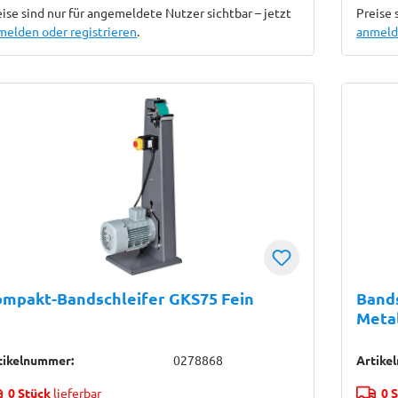
ise sind nur für angemeldete Nutzer sichtbar – jetzt
Preise 
melden oder registrieren
.
anmelde
ompakt-Bandschleifer GKS75 Fein
Band
Metal
tikelnummer:
0278868
Artike
0 Stück
lieferbar
0 