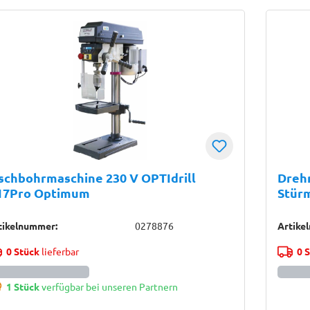
schbohrmaschine 230 V OPTIdrill
Dreh
17Pro Optimum
Stür
tikelnummer:
0278876
Artike
0 Stück
lieferbar
0 
1 Stück
verfügbar bei unseren Partnern