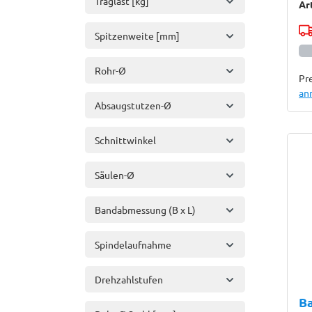
Traglast [kg]
Ar
Spitzenweite [mm]
Rohr-Ø
Pre
an
Absaugstutzen-Ø
Schnittwinkel
Säulen-Ø
Bandabmessung (B x L)
Spindelaufnahme
Drehzahlstufen
B