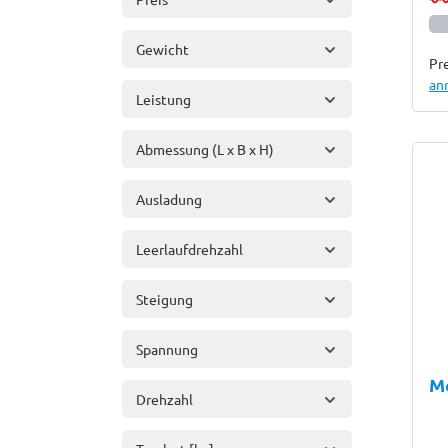
Gewicht
Pre
an
Leistung
Abmessung (L x B x H)
Ausladung
Leerlaufdrehzahl
Steigung
Spannung
M
Drehzahl