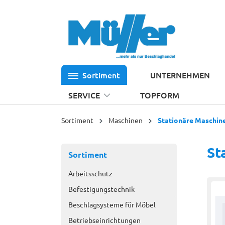
 Hauptinhalt springen
Zur Suche springen
Zur Hauptnavigation springen
Sortiment
UNTERNEHMEN
SERVICE
TOPFORM
Sortiment
Maschinen
Stationäre Maschin
St
Sortiment
Arbeitsschutz
Befestigungstechnik
Beschlagsysteme für Möbel
Betriebseinrichtungen