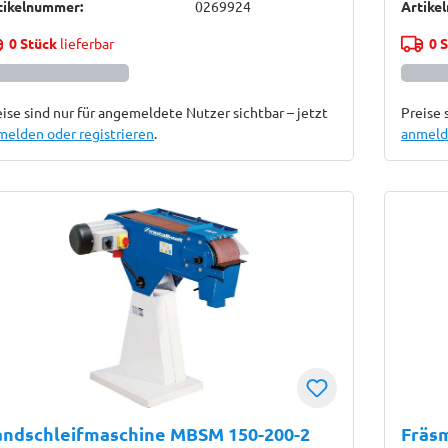
tikelnummer:
0269924
Artike
0 Stück
lieferbar
0 
ise sind nur für angemeldete Nutzer sichtbar – jetzt
Preise 
melden oder registrieren
.
anmelde
andschleifmaschine MBSM 150-200-2
Fräs