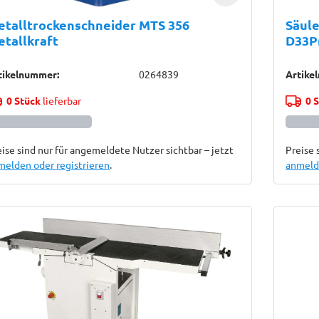
talltrockenschneider MTS 356
Säul
tallkraft
D33P
tikelnummer:
0264839
Artike
0 Stück
lieferbar
0 
ise sind nur für angemeldete Nutzer sichtbar – jetzt
Preise 
melden oder registrieren
.
anmelde