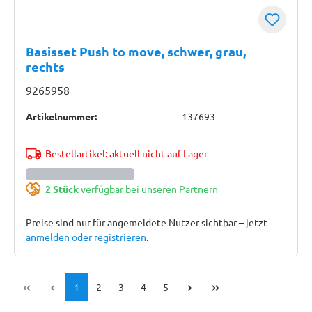
Basisset Push to move, schwer, grau,
rechts
9265958
Artikelnummer:
137693
Bestellartikel: aktuell nicht auf Lager
2 Stück
verfügbar bei unseren Partnern
Preise sind nur für angemeldete Nutzer sichtbar – jetzt
anmelden oder registrieren
.
Seite
Seite
Seite
Seite
Seite
1
2
3
4
5