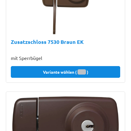
Zusatzschloss 7530 Braun EK
mit Sperrbügel
Variante wählen (
)