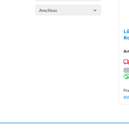
Anschluss
Lö
R
Ar
Pre
an