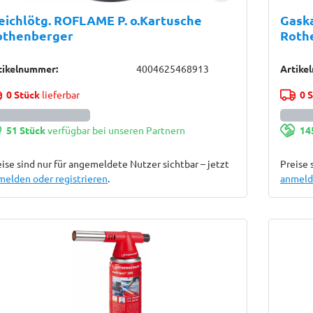
ichlötg. ROFLAME P. o.Kartusche
Gaska
othenberger
Roth
tikelnummer:
4004625468913
Artike
0 Stück
lieferbar
0 
51 Stück
verfügbar bei unseren Partnern
14
ise sind nur für angemeldete Nutzer sichtbar – jetzt
Preise 
melden oder registrieren
.
anmelde