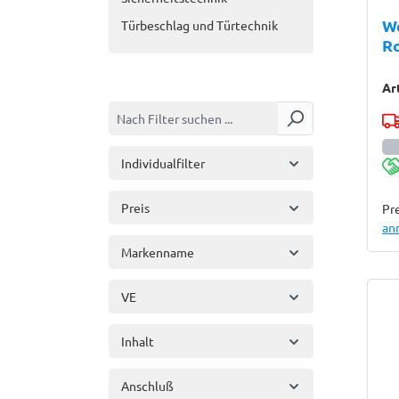
We
Türbeschlag und Türtechnik
R
Ar
Individualfilter
Preis
Pre
an
Markenname
VE
Inhalt
Anschluß