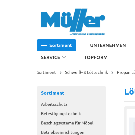
 Hauptinhalt springen
Zur Suche springen
Zur Hauptnavigation springen
Sortiment
UNTERNEHMEN
SERVICE
TOPFORM
Sortiment
Schweiß- & Löttechnik
Propan L
Lö
Sortiment
Arbeitsschutz
Befestigungstechnik
Beschlagsysteme für Möbel
Betriebseinrichtungen