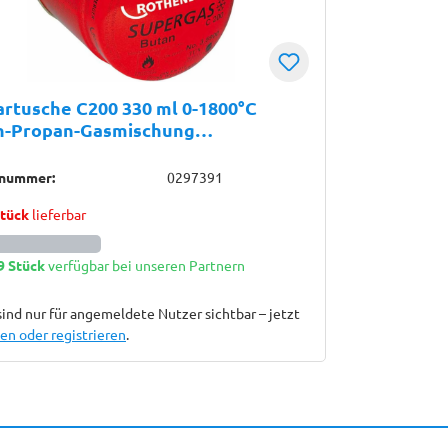
rtusche C200 330 ml 0-1800°C
n-Propan-Gasmischung
enberger
lnummer:
0297391
Stück
lieferbar
9 Stück
verfügbar bei unseren Partnern
sind nur für angemeldete Nutzer sichtbar – jetzt
n oder registrieren
.