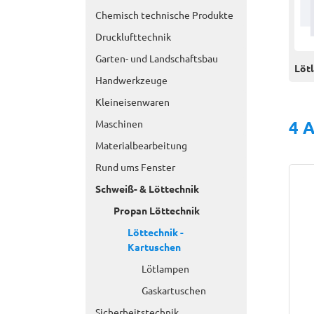
Chemisch technische Produkte
Drucklufttechnik
Garten- und Landschaftsbau
Löt
Handwerkzeuge
Kleineisenwaren
4 A
Maschinen
Materialbearbeitung
Rund ums Fenster
Schweiß- & Löttechnik
Propan Löttechnik
Löttechnik -
Kartuschen
Lötlampen
Gaskartuschen
Sicherheitstechnik