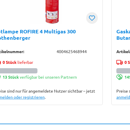
tlampe ROFIRE 4 Multigas 300
Gaska
othenberger
Buta
Roth
tikelnummer:
4004625468944
Artike
0 Stück
lieferbar
0 
13 Stück
verfügbar bei unseren Partnern
14
ise sind nur für angemeldete Nutzer sichtbar – jetzt
Preise 
melden oder registrieren
.
anmelde