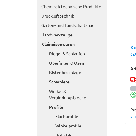
Chemisch technische Produkte
Drucklufttechnik
Garten- und Landschaftsbau
Handwerkzeuge
Kleineisenwaren
K
G
Riegel & Schlaufen
Überfallen & Ösen
Ar
Kistenbeschläge
Scharniere
Winkel &
Verbindungsbleche
Profile
Pre
an
Flachprofile
Winkelprofile
U-Profile