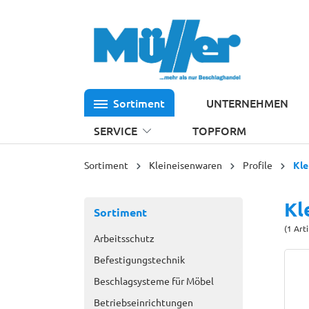
 Hauptinhalt springen
Zur Suche springen
Zur Hauptnavigation springen
Sortiment
UNTERNEHMEN
SERVICE
TOPFORM
Sortiment
Kleineisenwaren
Profile
Kle
Kl
Sortiment
(1 Art
Arbeitsschutz
Befestigungstechnik
Beschlagsysteme für Möbel
Betriebseinrichtungen