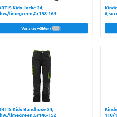
RTIS Kids Jacke 24,
Kind
hw./limegreen,Gr158-164
6,ko
Variante wählen (
)
RTIS Kids Bundhose 24,
Kinde
hw./limegreen,Gr146-152
110/