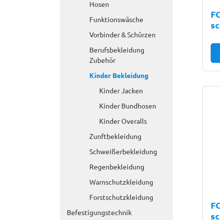
Hosen
FO
Funktionswäsche
sc
Vorbinder & Schürzen
Berufsbekleidung
Zubehör
Kinder Bekleidung
Kinder Jacken
Kinder Bundhosen
Kinder Overalls
Zunftbekleidung
Schweißerbekleidung
Regenbekleidung
Warnschutzkleidung
Forstschutzkleidung
FO
Befestigungstechnik
sc