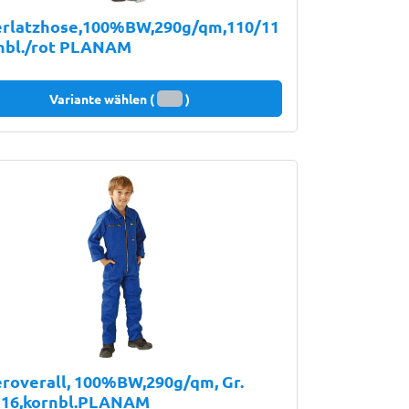
erlatzhose,100%BW,290g/qm,110/11
rnbl./rot PLANAM
Variante wählen (
)
roverall, 100%BW,290g/qm, Gr.
116,kornbl.PLANAM