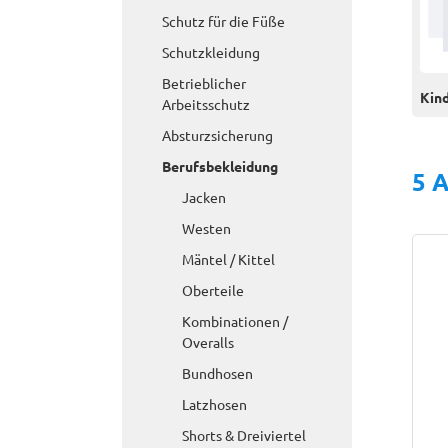
Schutz für die Füße
Schutzkleidung
Betrieblicher
Kin
Arbeitsschutz
Absturzsicherung
Berufsbekleidung
5 A
Jacken
Westen
Mäntel / Kittel
Oberteile
Kombinationen /
Overalls
Bundhosen
Latzhosen
Shorts & Dreiviertel