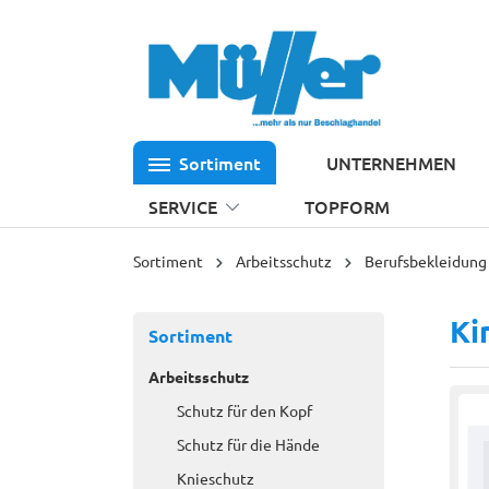
 Hauptinhalt springen
Zur Suche springen
Zur Hauptnavigation springen
Sortiment
UNTERNEHMEN
SERVICE
TOPFORM
Sortiment
Arbeitsschutz
Berufsbekleidung
Ki
Sortiment
Arbeitsschutz
Schutz für den Kopf
Schutz für die Hände
Knieschutz