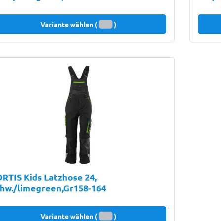
Variante wählen (
)
RTIS Kids Latzhose 24,
hw./limegreen,Gr158-164
Variante wählen (
)