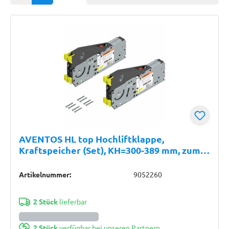
AVENTOS HL top Hochliftklappe,
Kraftspeicher (Set), KH=300-389 mm, zum
Schrauben, für SERVO-DRIVE geeignet,
verzinkt
Artikelnummer:
9052260
2 Stück
lieferbar
2 Stück
verfügbar bei unseren Partnern