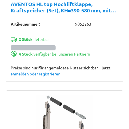
AVENTOS HL top Hochliftklappe,
Kraftspeicher (Set), KH=390-580 mm, mit
SYSTEM-Schrauben, für SERVO-DRIVE
geeignet, verzinkt
Artikelnummer:
9052263
2 Stück
lieferbar
4 Stück
verfügbar bei unseren Partnern
Preise sind nur für angemeldete Nutzer sichtbar – jetzt
anmelden oder registrieren
.