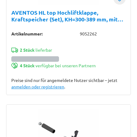
AVENTOS HL top Hochliftklappe,
Kraftspeicher (Set), KH=300-389 mm, mit
SYSTEM-Schrauben, für SERVO-DRIVE
geeignet, verzinkt
Artikelnummer:
9052262
2 Stück
lieferbar
4 Stück
verfügbar bei unseren Partnern
Preise sind nur für angemeldete Nutzer sichtbar – jetzt
anmelden oder registrieren
.