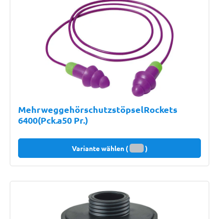
MehrweggehörschutzstöpselRockets
6400(Pck.a50 Pr.)
Variante wählen (
)