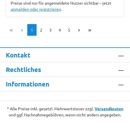
Preise sind nur für angemeldete Nutzer sichtbar – jetzt
anmelden oder registrieren
.
Seite
Seite
Seite
Seite
Seite
1
2
3
4
5
Kontakt
Rechtliches
Informationen
* Alle Preise inkl. gesetzl. Mehrwertsteuer zzgl.
Versandkosten
und ggf. Nachnahmegebühren, wenn nicht anders angegeben.