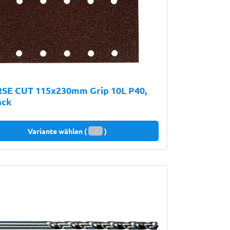
SE CUT 115x230mm Grip 10L P40,
ack
Variante wählen (
)