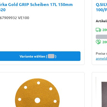
irka Gold GRIP Scheiben 17L 150mm
Q.SIL
320
100/
67909932 VE100
Artike
20
20
Preise 
Variante wählen (
)
anmelde