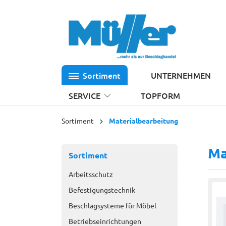
 Hauptinhalt springen
Zur Suche springen
Zur Hauptnavigation springen
Sortiment
UNTERNEHMEN
SERVICE
TOPFORM
Sortiment
Materialbearbeitung
Ma
Sortiment
Arbeitsschutz
Befestigungstechnik
Beschlagsysteme für Möbel
Betriebseinrichtungen