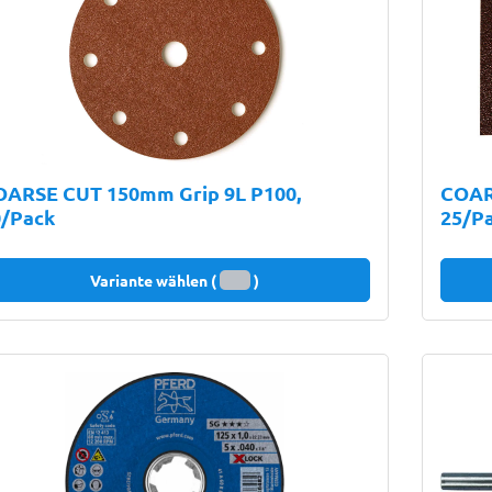
OARSE CUT 150mm Grip 9L P100,
COAR
0/Pack
25/P
Variante wählen (
)