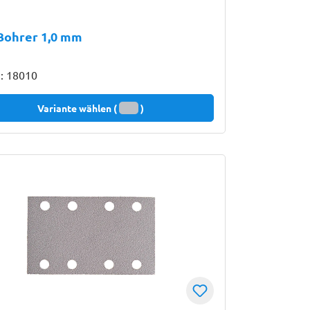
Bohrer 1,0 mm
.: 18010
Variante wählen (
)