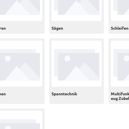
ren
Sägen
Schleifen
hen
Spanntechnik
Multifun
eug Zube