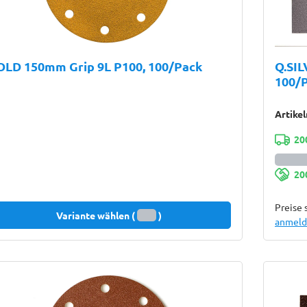
OLD 150mm Grip 9L P100, 100/Pack
Q.SIL
100/
Artike
20
20
Preise 
Variante wählen (
)
anmelde