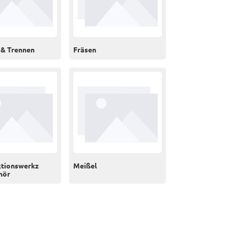
 & Trennen
Fräsen
ktionswerkz
Meißel
hör