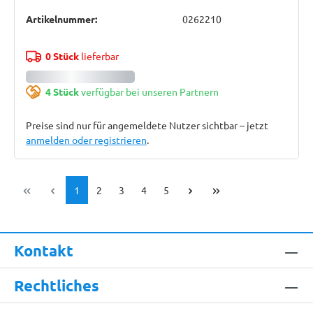
Artikelnummer:
0262210
0 Stück
lieferbar
4 Stück
verfügbar bei unseren Partnern
Preise sind nur für angemeldete Nutzer sichtbar – jetzt
anmelden oder registrieren
.
Seite
Seite
Seite
Seite
Seite
1
2
3
4
5
Kontakt
Rechtliches