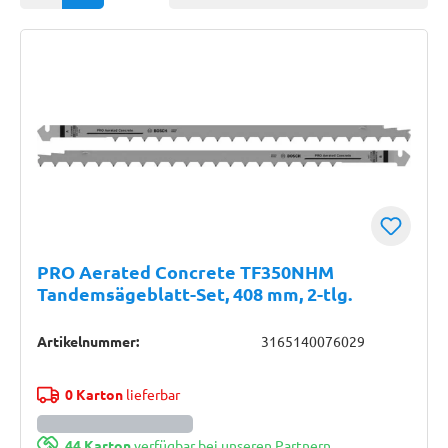
PRO Aerated Concrete TF350NHM
Tandemsägeblatt-Set, 408 mm, 2-tlg.
Artikelnummer:
3165140076029
0 Karton
lieferbar
44 Karton
verfügbar bei unseren Partnern