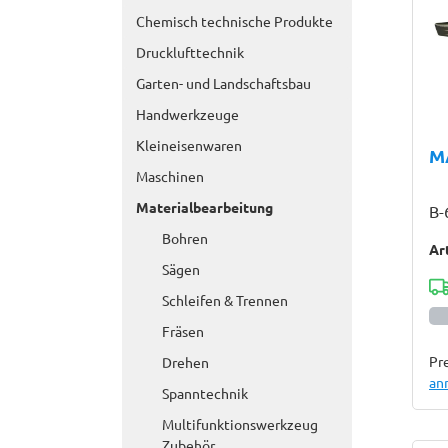
Chemisch technische Produkte
Drucklufttechnik
Garten- und Landschaftsbau
Handwerkzeuge
Kleineisenwaren
M
Maschinen
Materialbearbeitung
B-
Bohren
Ar
Sägen
Schleifen & Trennen
Fräsen
Pre
Drehen
an
Spanntechnik
Multifunktionswerkzeug
Zubehör