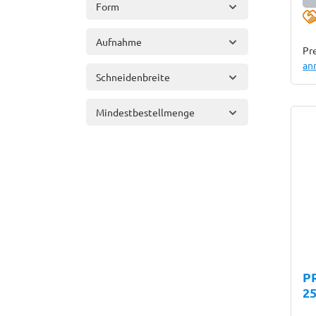
Form
Aufnahme
Pre
an
Schneidenbreite
Mindestbestellmenge
PR
2