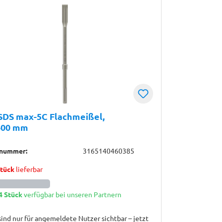
SDS max-5C Flachmeißel,
 400 mm
lnummer:
3165140460385
Stück
lieferbar
4 Stück
verfügbar bei unseren Partnern
sind nur für angemeldete Nutzer sichtbar – jetzt