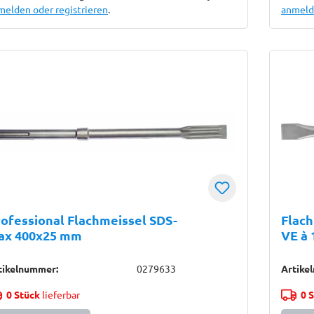
melden oder registrieren
.
anmelde
ofessional Flachmeissel SDS-
Flac
ax 400x25 mm
VE à 
tikelnummer:
0279633
Artike
0 Stück
lieferbar
0 