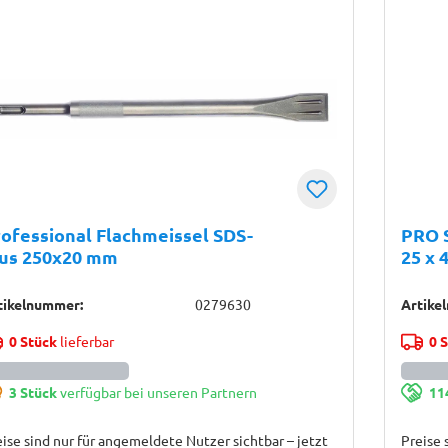
ofessional Flachmeissel SDS-
PRO 
lus 250x20 mm
25 x
tikelnummer:
0279630
Artike
0 Stück
lieferbar
0 
3 Stück
verfügbar bei unseren Partnern
11
ise sind nur für angemeldete Nutzer sichtbar – jetzt
Preise 