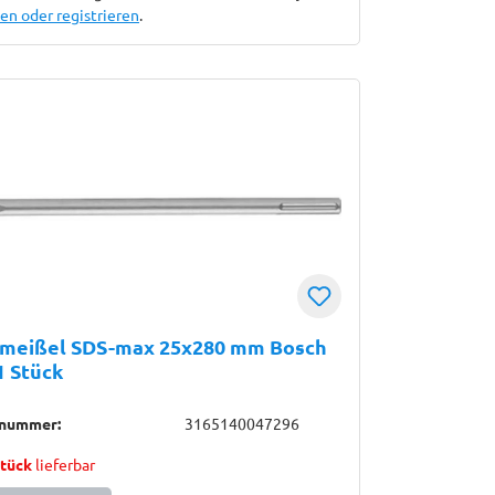
n oder registrieren
.
hmeißel SDS-max 25x280 mm Bosch
1 Stück
lnummer:
3165140047296
Stück
lieferbar