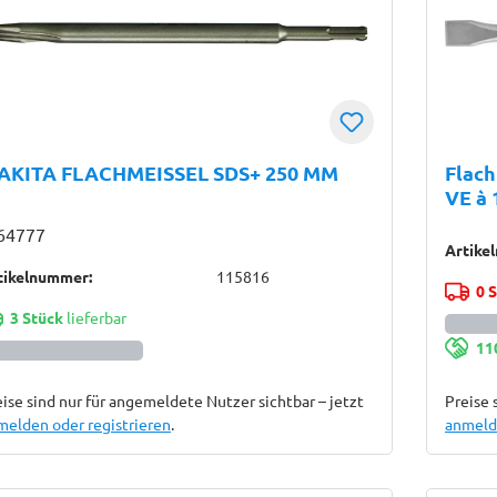
AKITA FLACHMEISSEL SDS+ 250 MM
Flac
VE à 
64777
Artike
tikelnummer:
115816
0 
3 Stück
lieferbar
11
ise sind nur für angemeldete Nutzer sichtbar – jetzt
Preise 
melden oder registrieren
.
anmelde