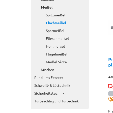
Meißel
Spitzmeißel
Flachmeißel
Spatmeißel
Fliesenmeißel
Hohlmeißel
Flügelmeißel
Pr
Meißel Sätze
p
Mischen
Ar
Rund ums Fenster
Schweiß- & Löttechnik
Sicherheitstechnik
Türbeschlag und Türtechnik
Pre