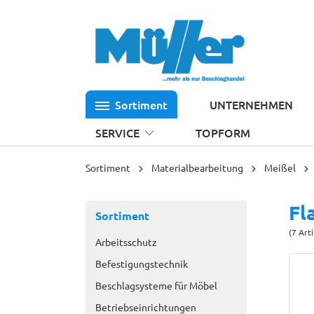
 Hauptinhalt springen
Zur Suche springen
Zur Hauptnavigation springen
Sortiment
UNTERNEHMEN
SERVICE
TOPFORM
Sortiment
Materialbearbeitung
Meißel
Fl
Sortiment
(7 Art
Arbeitsschutz
Befestigungstechnik
Beschlagsysteme für Möbel
Betriebseinrichtungen